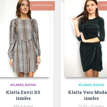
IZPĀRDOŠANA!
IZPĀ
ATLAIDES
KLEITAS
ATLAIDES
KLEITAS
Kleita Envii XS
Kleita Vero Moda
izmērs
izmērs
48% kokvilna
Uz XS – S izmēru