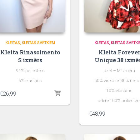
KLEITAS
KLEITAS SVĒTKIEM
KLEITAS
KLEITAS SVĒTKI
Kleita Rinascimento
Kleita Foreve
S izmērs
Unique 38 izmē
94% poliesters
Uz S – M izmēru
6% elastāns
60% viskoze 30% neilo
10% elastāns
€
26.99
odere 100% poliester
€
48.99