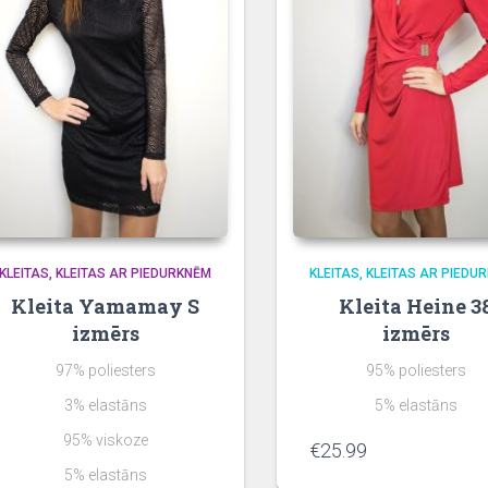
KLEITAS
KLEITAS AR PIEDURKNĒM
KLEITAS
KLEITAS AR PIEDU
Kleita Yamamay S
Kleita Heine 3
izmērs
izmērs
97% poliesters
95% poliesters
3% elastāns
5% elastāns
95% viskoze
€
25.99
5% elastāns