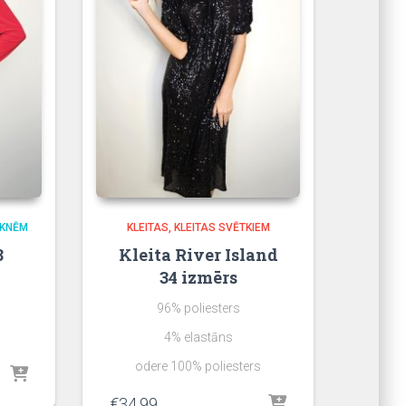
RKNĒM
KLEITAS
KLEITAS SVĒTKIEM
8
Kleita River Island
34 izmērs
96% poliesters
4% elastāns
odere 100% poliesters
€
34.99