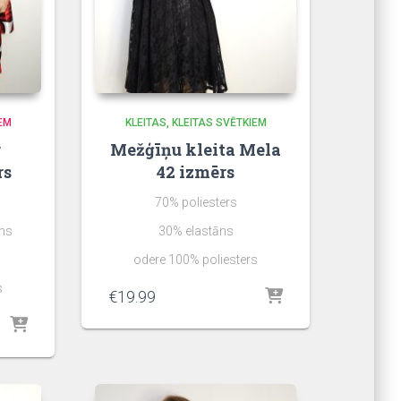
EM
KLEITAS
KLEITAS SVĒTKIEM
r
Mežģīņu kleita Mela
rs
42 izmērs
70% poliesters
ns
30% elastāns
odere 100% poliesters
s
€
19.99