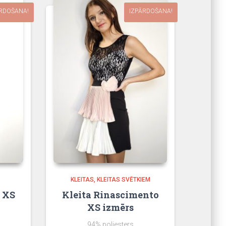
RDOŠANA!
IZPĀRDOŠANA!
KLEITAS
KLEITAS SVĒTKIEM
 XS
Kleita Rinascimento
XS izmērs
94% poliesters