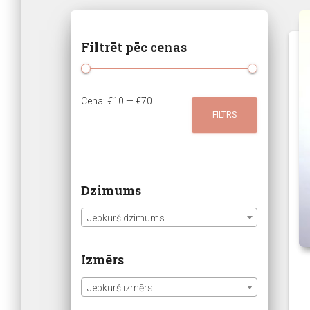
latest
Filtrēt pēc cenas
M
M
Cena:
€10
—
€70
FILTRS
i
a
n
k
.
s
c
.
Dzimums
e
c
Jebkurš dzimums
n
e
a
n
Izmērs
a
Jebkurš izmērs