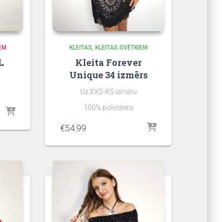
EM
KLEITAS
KLEITAS SVĒTKIEM
L
Kleita Forever
Unique 34 izmērs
Uz XXS-XS izmēru
100% poliesters
€
54.99