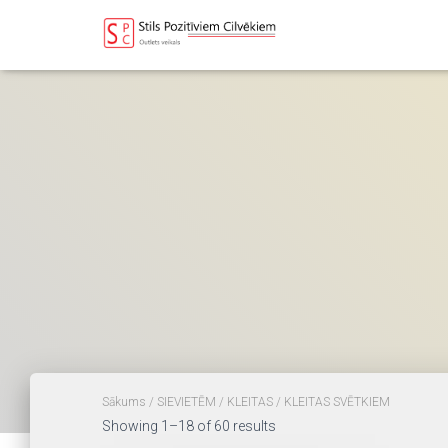
Sākums
/
SIEVIETĒM
/
KLEITAS
/ KLEITAS SVĒTKIEM
Sorted
Showing 1–18 of 60 results
by