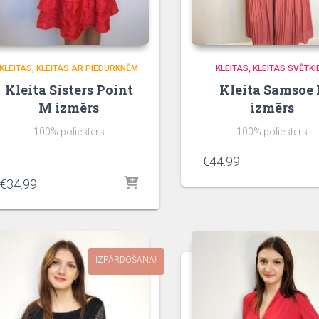
KLEITAS
KLEITAS AR PIEDURKNĒM
KLEITAS
KLEITAS SVĒTKI
Kleita Sisters Point
Kleita Samsoe 
M izmērs
izmērs
100% poliesters
100% poliesters
€
44.99
€
34.99
IZPĀRDOŠANA!