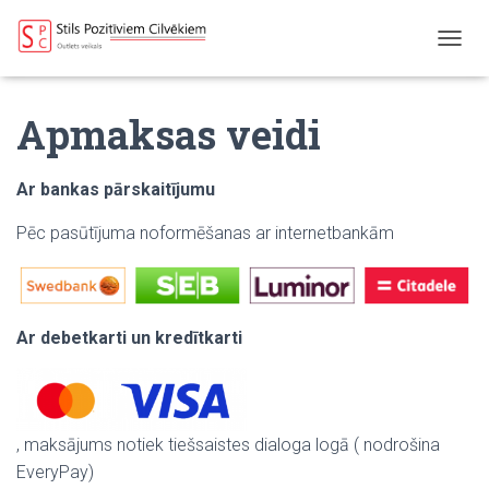
T
O
G
Apmaksas veidi
G
L
E
N
Ar bankas pārskaitījumu
A
V
Pēc pasūtījuma noformēšanas ar internetbankām
I
G
A
T
I
Ar
debetkarti un kredītkarti
O
N
, maksājums notiek tiešsaistes dialoga logā ( nodrošina
EveryPay)