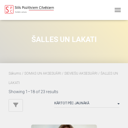
TOGGL
ŠALLES UN LAKATI
Sākums
/
SOMAS UN AKSESUĀRI
/
SIEVIEŠU AKSESUĀRI
/ ŠALLES UN
LAKATI
Sorted
Showing 1–18 of 23 results
by
latest