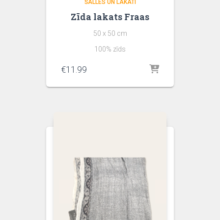
ŠALLES UN LAKATI
Zīda lakats Fraas
50 x 50 cm
100% zīds
€
11.99