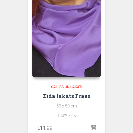
ŠALLES UN LAKATI
Zīda lakats Fraas
50 x 50 cm
100% zīds
€
11.99