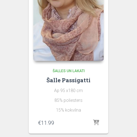
ŠALLES UN LAKATI
Šalle Passigatti
Ap 95 x180 cm
85% poliesters
15% kokvilna
€
11.99