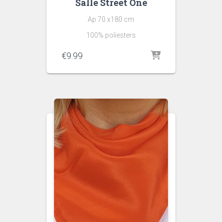
Šalle Street One
Ap 70 x180 cm
100% poliesters
€
9.99