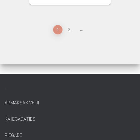
1
2
→
.
APMAKSAS VEIDI
KĀ IEGĀDĀTIES
PIEGĀDE