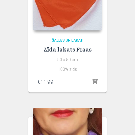
ŠALLES UN LAKATI
Zīda lakats Fraas
50 x 50 cm
100% zīds
€
11.99