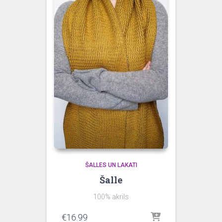
ŠALLES UN LAKATI
Šalle
100% akrils
€
16.99