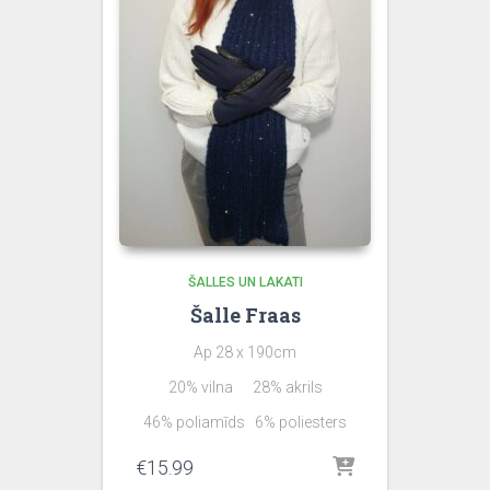
ŠALLES UN LAKATI
Šalle Fraas
Ap 28 x 190cm
20% vilna 28% akrils
46% poliamīds 6% poliesters
€
15.99