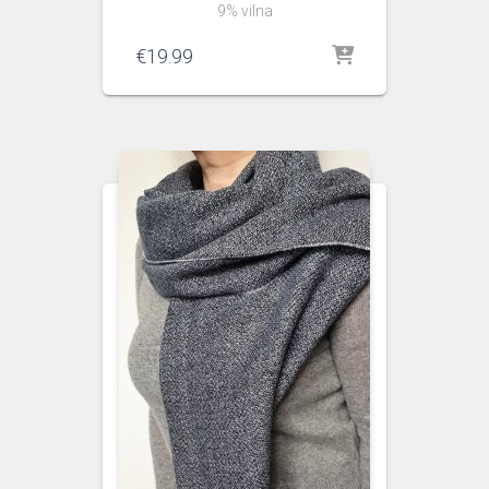
9% vilna
€
19.99