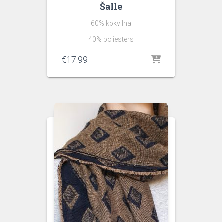
Šalle
60% kokvilna
40% poliesters
€
17.99