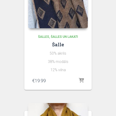
ŠALLES
ŠALLES UN LAKATI
Šalle
50% akrils
38% modāls
12% vilna
€
19.99