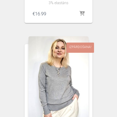
3% elastāns
€
16.99
IZPĀRDOŠANA!