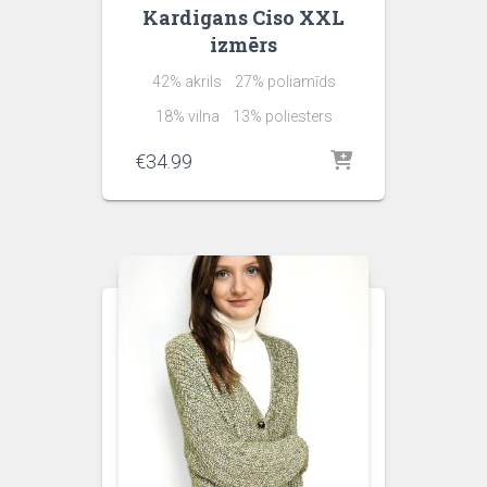
Kardigans Ciso XXL
izmērs
42% akrils 27% poliamīds
18% vilna 13% poliesters
€
34.99