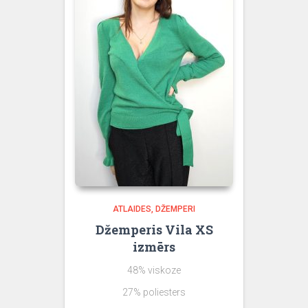
ATLAIDES
DŽEMPERI
Džemperis Vila XS
izmērs
48% viskoze
27% poliesters