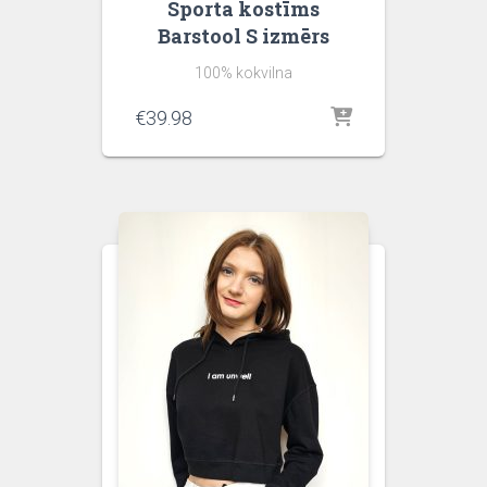
Sporta kostīms
Barstool S izmērs
100% kokvilna
€
39.98