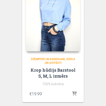
DŽEMPERI UN KARDIGANI
HŪDIJI
UN SVITŠOTI
Krop hūdijs Barstool
S, M, L izmērs
100% kokvilna
€
19.99