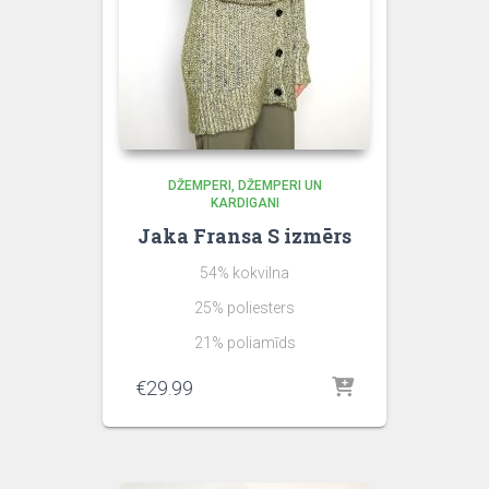
DŽEMPERI
DŽEMPERI UN
KARDIGANI
Jaka Fransa S izmērs
54% kokvilna
25% poliesters
21% poliamīds
€
29.99