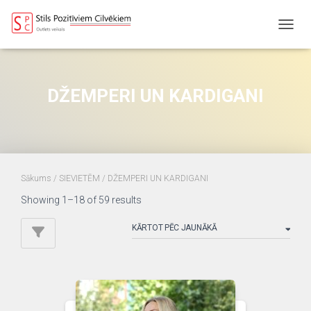
TOGGL
DŽEMPERI UN KARDIGANI
Sākums
/
SIEVIETĒM
/ DŽEMPERI UN KARDIGANI
Sorted
Showing 1–18 of 59 results
by
latest