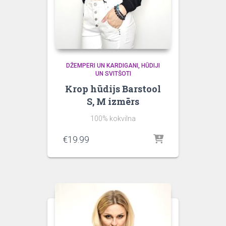
DŽEMPERI UN KARDIGANI
HŪDIJI
UN SVITŠOTI
Krop hūdijs Barstool
S, M izmērs
100% kokvilna
€
19.99