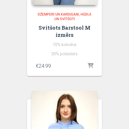
DŽEMPERI UN KARDIGANI
HŪDIJI
UN SVITŠOTI
Svitšots Barstool M
izmērs
70% kokvilna
30% poliesters
€
24.99