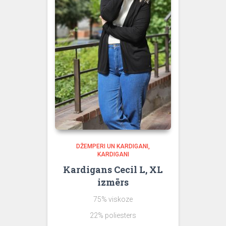
DŽEMPERI UN KARDIGANI
KARDIGANI
Kardigans Cecil L, XL
izmērs
75% viskoze
22% poliesters