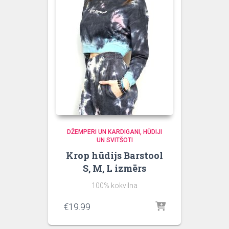
DŽEMPERI UN KARDIGANI
HŪDIJI
UN SVITŠOTI
Krop hūdijs Barstool
S, M, L izmērs
100% kokvilna
€
19.99