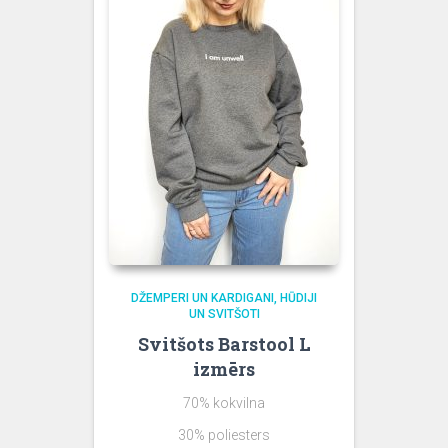
DŽEMPERI UN KARDIGANI
HŪDIJI
UN SVITŠOTI
Svitšots Barstool L
izmērs
70% kokvilna
30% poliesters