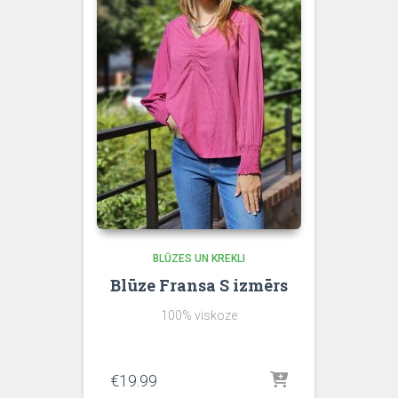
BLŪZES UN KREKLI
Blūze Fransa S izmērs
100% viskoze
€
19.99