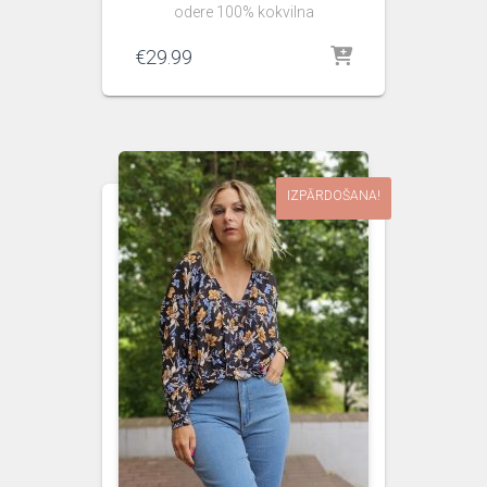
odere 100% kokvilna
€
29.99
IZPĀRDOŠANA!