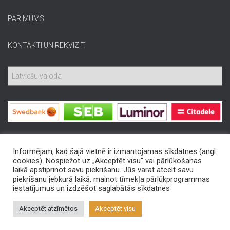
PAR MUMS
KONTAKTI UN REKVIZITI
Informējam, kad šajā vietnē ir izmantojamas sīkdatnes (angl.
cookies). Nospiežot uz „Akceptēt visu“ vai pārlūkošanas
laikā apstiprinot savu piekrišanu. Jūs varat atcelt savu
piekrišanu jebkurā laikā, mainot tīmekļa pārlūkprogrammas
iestatījumus un izdzēšot saglabātās sīkdatnes
Hestia | Developed by
ThemeIsle
Akceptēt atzīmētos
Akceptēt visu