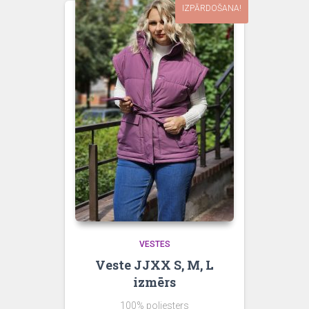
IZPĀRDOŠANA!
VESTES
Veste JJXX S, M, L
izmērs
100% poliesters