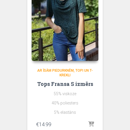
AR ĪSĀM PIEDURKNĒM
TOPI UN T-
KREKLI
Tops Fransa S izmērs
55% viskoze
40% poliesters
5% elastāns
€
14.99