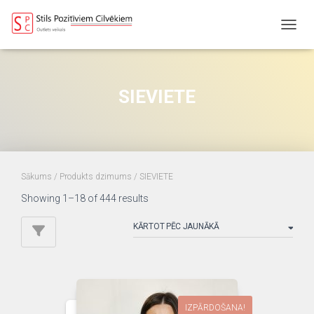
TOGGL
SIEVIETE
Sākums
/ Produkts dzimums / SIEVIETE
Sorted
Showing 1–18 of 444 results
by
latest
IZPĀRDOŠANA!