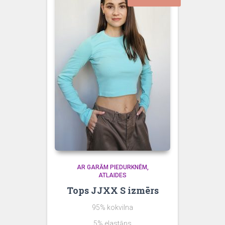
AR GARĀM PIEDURKNĒM
ATLAIDES
Tops JJXX S izmērs
95% kokvilna
5% elastāns