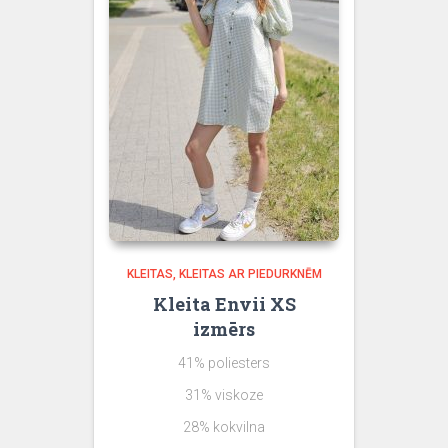
KLEITAS
KLEITAS AR PIEDURKNĒM
Kleita Envii XS
izmērs
41% poliesters
31% viskoze
28% kokvilna