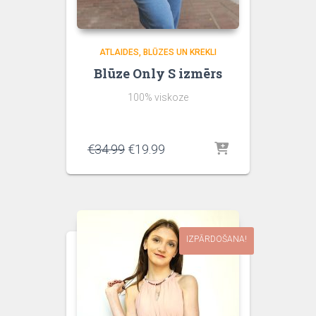
ATLAIDES
BLŪZES UN KREKLI
Blūze Only S izmērs
100% viskoze
Original
Current
€
34.99
€
19.99
price
price
was:
is:
€34.99.
€19.99.
IZPĀRDOŠANA!