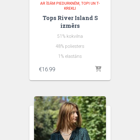
AR ĪSĀM PIEDURKNĒM
TOPI UN T-
KREKLI
Tops River Island S
izmērs
51% kokvilna
48% poliesters
1% elastāns
€
16.99