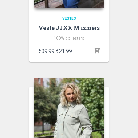
VESTES
Veste JJXX M izmērs
100% poliesters
Original
Current
€
39.99
€
21.99
price
price
was:
is:
€39.99.
€21.99.