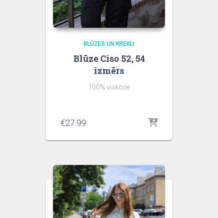
BLŪZES UN KREKLI
Blūze Ciso 52, 54
izmērs
100% viskoze
€
27.99