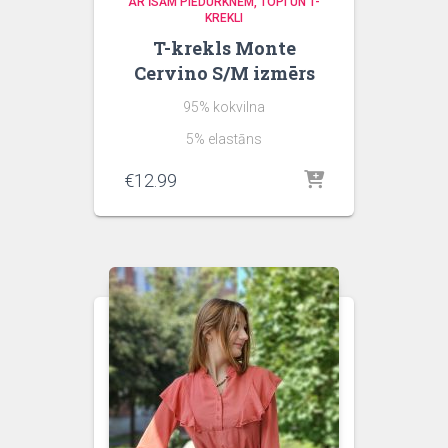
AR ĪSĀM PIEDURKNĒM
TOPI UN T-
KREKLI
T-krekls Monte
Cervino S/M izmērs
95% kokvilna
5% elastāns
€
12.99