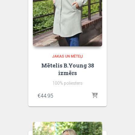
JAKAS UN MĒTEĻI
Mētelis B.Young 38
izmērs
100% poliesters
€
44.95