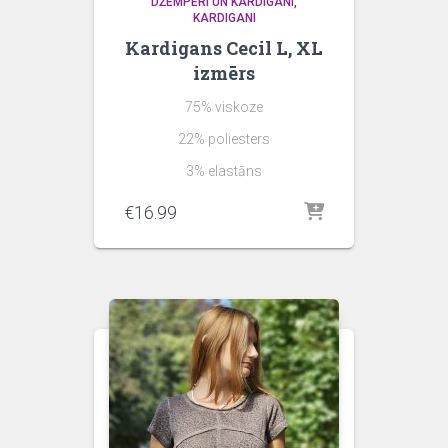
DŽEMPERI UN KARDIGANI
KARDIGANI
Kardigans Cecil L, XL
izmērs
75% viskoze
22% poliesters
3% elastāns
€
16.99