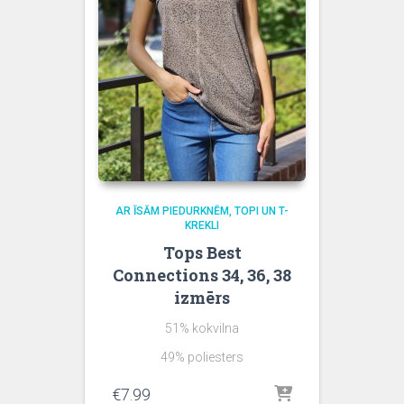
AR ĪSĀM PIEDURKNĒM
TOPI UN T-
KREKLI
Tops Best
Connections 34, 36, 38
izmērs
51% kokvilna
49% poliesters
€
7.99