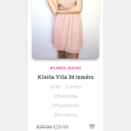
ATLAIDES
KLEITAS
Kleita Vila 34 izmērs
Uz XS – S izmēru
42% kokvilna
33% poliamīds
25% viskoze
Original
Current
€
39.99
€
29.99